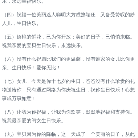
乐，永远幸福快乐。
（四）祝福一位美丽迷人聪明大方成熟端庄，又备受赞叹的妙
人儿，生日快乐。
（五）娇艳的鲜花，已为你开放；美好的日子，已悄悄来临。
祝我亲爱的宝贝生日快乐，永远快乐。
（六）没有什么祝愿比我们的更温馨，没有谁家的女儿比你更
亲。生日快乐！爱你无比！
（七）女儿，今天是你十七岁的生日，爸爸没有什么珍贵的礼
物送给你，只有通过网络为你庆祝生日，祝你生日快乐！心想
事成万事如意！
（八）让我为你祝福，让我为你欢笑，默默地祝福和支持你。
祝我最亲爱的闺女生日快乐。
（九）宝贝因为你的降临，这一天成了一个美丽的日子，从此