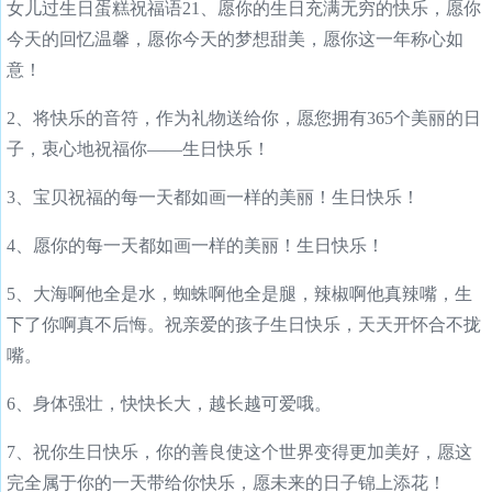
女儿过生日蛋糕祝福语21、愿你的生日充满无穷的快乐，愿你
今天的回忆温馨，愿你今天的梦想甜美，愿你这一年称心如
意！
2、将快乐的音符，作为礼物送给你，愿您拥有365个美丽的日
子，衷心地祝福你——生日快乐！
3、宝贝祝福的每一天都如画一样的美丽！生日快乐！
4、愿你的每一天都如画一样的美丽！生日快乐！
5、大海啊他全是水，蜘蛛啊他全是腿，辣椒啊他真辣嘴，生
下了你啊真不后悔。祝亲爱的孩子生日快乐，天天开怀合不拢
嘴。
6、身体强壮，快快长大，越长越可爱哦。
7、祝你生日快乐，你的善良使这个世界变得更加美好，愿这
完全属于你的一天带给你快乐，愿未来的日子锦上添花！