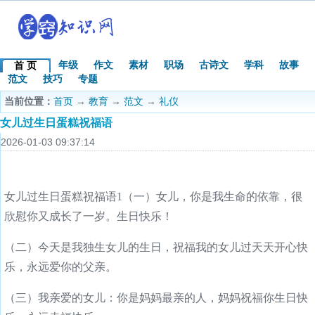
年级
作文
素材
职场
古诗文
学科
故事
首 页
范文
技巧
专题
当前位置：
首页
→
教育
→
范文
→
礼仪
女儿过生日蛋糕祝福语
2026-01-03 09:37:14
女儿过生日蛋糕祝福语1（一）女儿，你是我生命的依靠，很
欣慰你又成长了一岁。生日快乐！
（二）今天是我独生女儿的生日，祝福我的女儿过天天开心快
乐，永远爱你的父亲。
（三）我亲爱的女儿：你是妈妈最亲的人，妈妈祝福你生日快