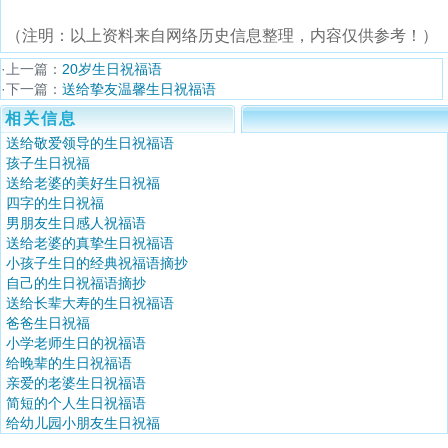
（注明：以上资料来自网络历史信息整理，内容仅供参考！）
·上一篇：
20岁生日祝福语
·下一篇：
送给挚友温馨生日祝福语
相关信息
送给敬爱领导的生日祝福语
孩子生日祝福
送给老婆的美好生日祝福
四字的生日祝福
男朋友生日感人祝福语
送给老婆的真挚生日祝福语
小孩子生日的经典祝福语摘抄
自己的生日祝福语摘抄
送给长辈大寿的生日祝福语
爸爸生日祝福
小学老师生日的祝福语
给晚辈的生日祝福语
亲爱的老婆生日祝福语
简短的个人生日祝福语
给幼儿园小朋友生日祝福