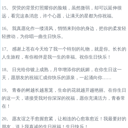
15。 荧荧的背景灯照耀你的脸颊，虽然微弱，却可以延伸很
远，看完这条消息，许个心愿，让满天的星都为你祝福。
16。 我真愿化作一缕清风，悄悄来到你的身边，把你的柔发轻
轻撩动，为你唱一曲生日快乐。
17。 感谢上苍在今天给了我一个特别的礼物，就是你。长长的
人生旅程，有你相伴是我一生的幸福。祝你生日快乐！
18。 日光给你镀上成熟，月华增添你的妩媚，在你生日这一
天，愿朋友的祝福汇成你快乐的源泉，一起涌向你……
19。 青春的树越长越葱茏，生命的花就越开越艳丽。在你生日
的这一天，请接受我对你深深的祝福，愿你充满活力，青春常
在！
20。 愿友谊之手愈握愈紧，让相连的心愈靠愈近！我最要好的
朋友，送上我真诚的生日祝福！生日快乐！