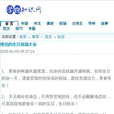
年级
作文
素材
职场
古诗文
学科
故事
首 页
范文
技巧
专题
当前位置：
首页
→
教育
→
范文
→
礼仪
情侣的生日祝福大全
2026-01-03 09:37:14
1。 青春的树越长越葱茏，生命的花就越开越艳丽。在你生日
的这一天，请接受我对你深深的祝福，愿你充满活力，青春常
在！
2。 天天都在你身边，不用苦苦地想你，也不必酸酸地恋你，
只需甜甜地爱着你！我的宝贝，生日快乐！