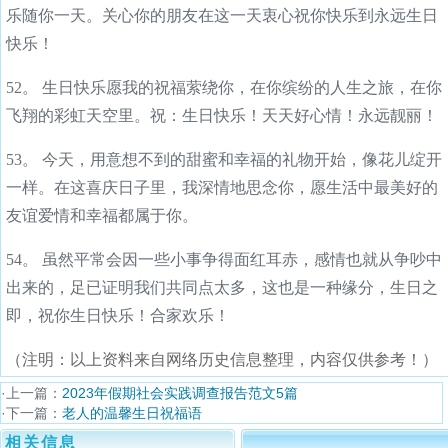
乐随你一天。关心你的朋友在这一天衷心祝你快乐到永远生日
快乐！
52。 生日快乐愿我的祝福萦绕你，在你缤纷的人生之旅，在你
飞翔的彩虹天空里。祝：生日快乐！天天好心情！永远靓丽！
53。 今天，用意想不到的甜蜜和幸福的礼物开始，像花儿绽开
一样。在这喜庆日子里，我深情地思念你，愿生活中最美好的
友谊爱情和幸福都属于你。
54。 虽然平常会因一些小事争得面红耳赤，感情也就从争吵中
出来的，足已证明我们共同点太多，这也是一种缘分，生日之
即，祝你生日快乐！合家欢乐！
（注明：以上资料来自网络历史信息整理，内容仅供参考！）
·上一篇：
2023年假期社会实践调查报告范文5篇
·下一篇：
老人的温馨生日祝福语
相关信息