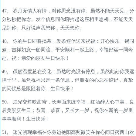
47。 岁月无情人有情，对你思念没有停。虽然不能天天见，分
分秒秒把你念。发个信息同你聊拾起这座相里思桥，不能天天
见到你。只好说声我想你，天天想你。
48。 你的生日即将揭幕，发条短信送来祝福：开心快乐一锅同
煮，吉祥如意一船同渡，平安顺利一起上路，幸福好运一同奔
赴。祝：亲爱的朋友生日快乐！
49。 虽然温度总在变化，虽然时光没有停息，虽然此刻你我远
隔千里，虽然祝福只是一条信息，但朋友的心总在惦记，真挚
的问候总是跟随着你，生日快乐！
50。 烛光交辉映甜蜜，长寿面来缠幸福，红酒醉人心中美，良
辰美景庆生日；恭喜，恭喜，又长大一岁，祝你在新的一岁里
事事顺利！生日快乐！
51。 曙光初现幸福在你身边艳阳高照微笑在你心间日落西山欢