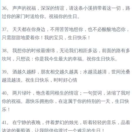
36。 声声的祝福，深深的情谊，请这条小溪捎带着这一切，路
过你的家门时送给你。祝福你的生日。
37。 天天都在你身边，不用苦苦地想你，也不必酸酸地恋你，
只需甜甜地爱着你！我的宝贝，生日快乐！
38。 我想你的时候最缠绵，无论我们相距多远，前面的路有多
坎坷，只想说：你是我今生最大的幸福。祝你生日快乐。
39。 酒越久越醇，朋友相交越久越真；水越流越清，世间沧桑
越流越淡。祝生日快乐，时时好心情
40。 两片绿叶，饱含着同根生的情谊；一句贺词，浓缩了我对
你的祝福。愿快乐拥抱你，在这属于你的特别的一天，生日快
乐！
41。 在宁静的夜晚，伴着梦幻的烛光，听着轻轻的音乐，品着
浓浓的葡萄酒，让我陪伴你渡过一个难忘的生日！