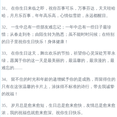
31。 在你生日来临之即，祝你百事可乐，万事芬达，天天哇哈
哈，月月乐百事，年年高乐高，心情似雪碧，永远都醒目。
32。 一生中总有一些朋友难忘记；一年中总有一些日子最珍
惜；从春走到冬；由陌生转为熟悉；虽不能时时问候；在特别
的日子里祝你生日快乐！身体健康！
33。 在你生日这天，舞出欢乐的节拍，祈望你心灵深处芳草永
绿，愿属于你的这一天是最美丽的，最温馨的，最浪漫的，最
难忘的……
34。 留不住的时光和年龄的递增赋予你的是成熟，而留得住的
只有在这张温馨的卡片上，涂抹得不标准的诗行，带去我诚挚
的祝福！
35。 岁月总是愈来愈短，生日总是愈来愈快，友情总是愈来愈
浓，我的祝福也就愈来愈深。祝你生日快乐。