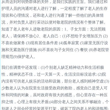
从而达到对弱势群体的关怀，是我们实践的主旨。我们通过和
护理人员的沟通对老人进行了解，一定程度了解了老人的生存
现状和心理情况，还和老人进行沟通了解一些他们的具体情
况，并对负责人进行采访以便对敬老院的情况有个整体了解。
知道了老人老年人进敬老院的原因：1、子女方面：无法照顾
老人，请保姆不放心2、老人自己：(1)不想给子女增加压力 (2)
不喜欢做家务 (3)现有居住条件差 (4)孤单寂寞 (5)家里无医疗设
施和无紧急医疗措施 (6)不喜欢与子女同住 (7) 餐饮 (8)养老院管
理规范(9)保护老人。
我们在调查中还发现：(1)个别老人缺乏精神动力和生活积极
性，精神状态不佳，过一天算一天，生活没目标没追求; (2)院
内没有可供老人娱乐的活动和设施，部分老人感到精神空虚;(3)
少数老人认为在院里生活接受政府的救助，感觉自己是受人可
怜和同情的对象，虽对政府有很大的感恩，但心里存在一种压
抑之情，心理上有很大矛盾;(4)部分老人之间关系不够融洽，个
别老人之间会经常吵架甚至打架，破坏了院内老人的和谐氛围;