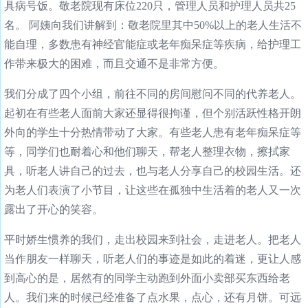
具病号饭。敬老院现有床位220只，管理人员和护理人员共25
名。 阿姨向我们讲解到：敬老院里其中50%以上的老人生活不
能自理，多数患有神经官能症或老年痴呆症等疾病，给护理工
作带来极大的困难，而且交通不是非常方便。
我们分成了四个小组，前往不同的房间慰问不同的代养老人。
起初在有些老人面前大家还显得很拘谨，但个别活跃性格开朗
外向的学生十分热情带动了大家。有些老人患有老年痴呆症等
等，同学们也耐着心和他们聊天，帮老人整理衣物，擦拭家
具，听老人讲自己的过去，也与老人分享自己的校园生活。还
为老人们表演了小节目，让这些在孤独中生活着的老人又一次
露出了开心的笑容。
平时娇生惯养的我们，走出校园来到社会，走进老人。把老人
当作朋友一样聊天，听老人们的事迹是如此的着迷，更让人感
到高心的是，居然有的同学主动跑到外面小卖部买东西给老
人。我们来的时候已经准备了点水果，点心，还有月饼。可远