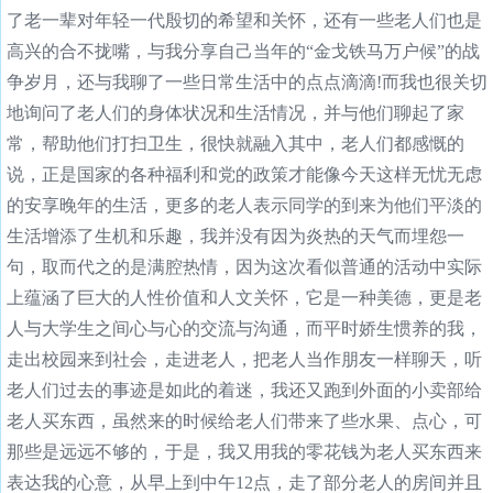
了老一辈对年轻一代殷切的希望和关怀，还有一些老人们也是
高兴的合不拢嘴，与我分享自己当年的“金戈铁马万户候”的战
争岁月，还与我聊了一些日常生活中的点点滴滴!而我也很关切
地询问了老人们的身体状况和生活情况，并与他们聊起了家
常，帮助他们打扫卫生，很快就融入其中，老人们都感慨的
说，正是国家的各种福利和党的政策才能像今天这样无忧无虑
的安享晚年的生活，更多的老人表示同学的到来为他们平淡的
生活增添了生机和乐趣，我并没有因为炎热的天气而埋怨一
句，取而代之的是满腔热情，因为这次看似普通的活动中实际
上蕴涵了巨大的人性价值和人文关怀，它是一种美德，更是老
人与大学生之间心与心的交流与沟通，而平时娇生惯养的我，
走出校园来到社会，走进老人，把老人当作朋友一样聊天，听
老人们过去的事迹是如此的着迷，我还又跑到外面的小卖部给
老人买东西，虽然来的时候给老人们带来了些水果、点心，可
那些是远远不够的，于是，我又用我的零花钱为老人买东西来
表达我的心意，从早上到中午12点，走了部分老人的房间并且