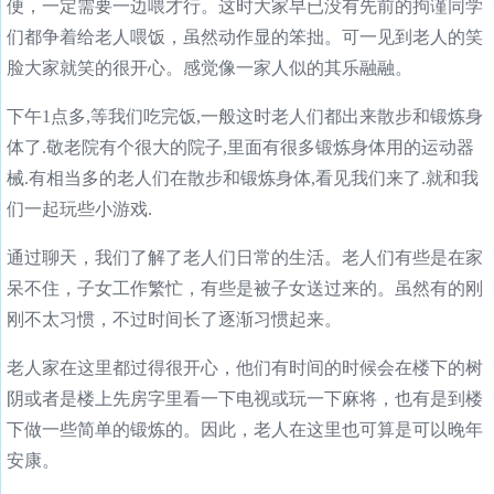
便，一定需要一边喂才行。这时大家早已没有先前的拘谨同学
们都争着给老人喂饭，虽然动作显的笨拙。可一见到老人的笑
脸大家就笑的很开心。感觉像一家人似的其乐融融。
下午1点多,等我们吃完饭,一般这时老人们都出来散步和锻炼身
体了.敬老院有个很大的院子,里面有很多锻炼身体用的运动器
械.有相当多的老人们在散步和锻炼身体,看见我们来了.就和我
们一起玩些小游戏.
通过聊天，我们了解了老人们日常的生活。老人们有些是在家
呆不住，子女工作繁忙，有些是被子女送过来的。虽然有的刚
刚不太习惯，不过时间长了逐渐习惯起来。
老人家在这里都过得很开心，他们有时间的时候会在楼下的树
阴或者是楼上先房字里看一下电视或玩一下麻将，也有是到楼
下做一些简单的锻炼的。因此，老人在这里也可算是可以晚年
安康。