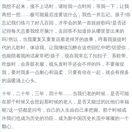
我想不起来，接不上话时，请给我一点时间，等我一下，让我
再想一想……极可能最后连要说什么，我也一并忘记。孩子!你
忘记我们练习了好几百回，才学会的第一首娃娃歌吗?是否还
记得每天总要我绞尽脑汁，去回答不知道你从哪里冒出来的
吗?所以，当我重复又重复说着老掉牙的故事，哼着我孩提时
代的儿歌时，体谅我。让我继续沉醉在这些回忆中吧!切望你，
也能陪着我闲话家常吧!孩子，现在我常忘了扣扣子、系鞋带。
吃饭时，会弄脏衣服，梳头发时手还会不停的抖，不要催促
我，要对我多一点耐心和温柔，只要有你在一起，就会有很多
的温暖涌上心头。
十年，二十年，三年，四十年……当我们老的时候，是否可能
在那个时候又会想起那时候的老人，是否又能过的比他们幸福
呢?这一切都是问号，自己的人生由自己来把握。那个时候或
许我们也成为历史的功臣，成为新中国历史长流中璀璨的一个
颗心。