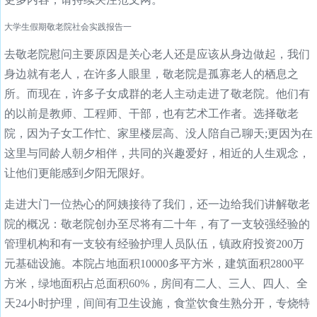
大学生假期敬老院社会实践报告一
去敬老院慰问主要原因是关心老人还是应该从身边做起，我们
身边就有老人，在许多人眼里，敬老院是孤寡老人的栖息之
所。而现在，许多子女成群的老人主动走进了敬老院。他们有
的以前是教师、工程师、干部，也有艺术工作者。选择敬老
院，因为子女工作忙、家里楼层高、没人陪自己聊天;更因为在
这里与同龄人朝夕相伴，共同的兴趣爱好，相近的人生观念，
让他们更能感到夕阳无限好。
走进大门一位热心的阿姨接待了我们，还一边给我们讲解敬老
院的概况：敬老院创办至尽将有二十年，有了一支较强经验的
管理机构和有一支较有经验护理人员队伍，镇政府投资200万
元基础设施。本院占地面积10000多平方米，建筑面积2800平
方米，绿地面积占总面积60%，房间有二人、三人、四人、全
天24小时护理，间间有卫生设施，食堂饮食生熟分开，专烧特