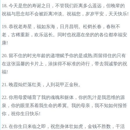
18. 今天是您的寿诞之日，不管我们距离多么遥远，但晚辈的
祝福与思念却不会被距离冲淡。祝福您，岁岁平安，天天快乐!
19. 恭祝老寿星，福如东海，日月昌明。松鹤长春，春秋不
老，古稀重新，欢乐远长。同时也祝愿在坐的的各位都幸福安
康!
20. 留不住的时光年龄的递增赋予你的是成熟;而留得住的只有
在这张温馨的卡片上，涂抹得不标准的诗行，带去我诚挚的祝
福!
21. 晚霞灿烂落红美，人到花甲正金秋。
22. 你用母爱哺育了我的魂魄和躯体，你的乳汁是我思维的源
泉，你的眼里系着我生命的希冀。我的母亲，我不知如何报答
你，祝你生日快乐!
23. 在你生日来临之即，祝您身体壮如虎，金钱不胜数，干活