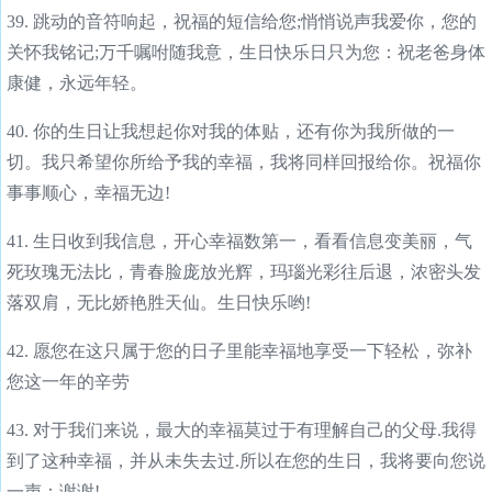
39. 跳动的音符响起，祝福的短信给您;悄悄说声我爱你，您的
关怀我铭记;万千嘱咐随我意，生日快乐日只为您：祝老爸身体
康健，永远年轻。
40. 你的生日让我想起你对我的体贴，还有你为我所做的一
切。我只希望你所给予我的幸福，我将同样回报给你。祝福你
事事顺心，幸福无边!
41. 生日收到我信息，开心幸福数第一，看看信息变美丽，气
死玫瑰无法比，青春脸庞放光辉，玛瑙光彩往后退，浓密头发
落双肩，无比娇艳胜天仙。生日快乐哟!
42. 愿您在这只属于您的日子里能幸福地享受一下轻松，弥补
您这一年的辛劳
43. 对于我们来说，最大的幸福莫过于有理解自己的父母.我得
到了这种幸福，并从未失去过.所以在您的生日，我将要向您说
一声：谢谢!