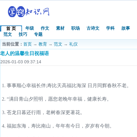
年级
作文
素材
职场
古诗文
学科
故事
首 页
范文
技巧
专题
当前位置：
首页
→
教育
→
范文
→
礼仪
老人的温馨生日祝福语
2026-01-03 09:37:14
1. 事事顺心幸福长伴;寿比天高福比海深 日月同辉春秋不老。
2. “满目青山夕照明，愿您老晚年幸福，健康长寿。
3. 苍龙日暮还行雨，老树春深更著花。
4. 福如东海，寿比南山，年年有今日，岁岁有今朝。