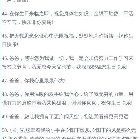
44. 在你生日来临之即，祝您身体壮如虎，金钱不胜数，干活
不辛苦，快乐非你莫属!
45. 把无数思念化做心中无限祝福，默默地为你祈祷，祝你生
日快乐!
46. 爸爸，感谢您为我做一切，我一定会加倍努力工作学习来
报答您养育，我爱您今天父亲节，我深深祝福您生日快乐!
47. 爸爸，你我心里最最伟大!
48. 爸爸，你用温暖的双手给我信心，给了我无穷的力量，用
强有力的肩膀带着我乘风破浪，谢谢你爸爸，祝你生日快乐!
49. 爸爸，您让我拥有了更广阔天空，您让我看得更高更远
50. 小时候,您牵着我的小手在夕阳下散步,夕阳下的风是那么无
私,那么柔美,清清的,深深的.今日远在天涯的我仍记得那夕阳,那