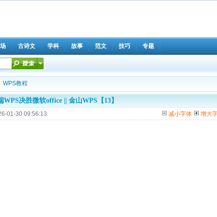
场
古诗文
学科
故事
范文
技巧
专题
→
WPS教程
WPS决胜微软office || 金山WPS【13】
26-01-30 09:56:13
减小字体
增大