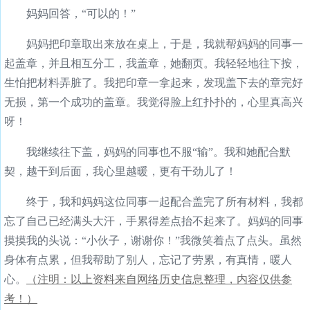
妈妈回答，“可以的！”
妈妈把印章取出来放在桌上，于是，我就帮妈妈的同事一
起盖章，并且相互分工，我盖章，她翻页。我轻轻地往下按，
生怕把材料弄脏了。我把印章一拿起来，发现盖下去的章完好
无损，第一个成功的盖章。我觉得脸上红扑扑的，心里真高兴
呀！
我继续往下盖，妈妈的同事也不服“输”。我和她配合默
契，越干到后面，我心里越暖，更有干劲儿了！
终于，我和妈妈这位同事一起配合盖完了所有材料，我都
忘了自己已经满头大汗，手累得差点抬不起来了。妈妈的同事
摸摸我的头说：“小伙子，谢谢你！”我微笑着点了点头。虽然
身体有点累，但我帮助了别人，忘记了劳累，有真情，暖人
心。
（注明：以上资料来自网络历史信息整理，内容仅供参
考！）