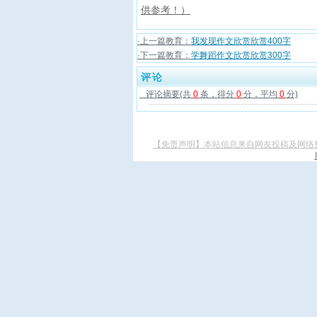
供参考！）
·上一篇教育：
我发现作文欣赏欣赏400字
·下一篇教育：
学舞蹈作文欣赏欣赏300字
评论
评论摘要(共
0
条，得分
0
分，平均
0
分)
【免责声明】本站信息来自网友投稿及网络