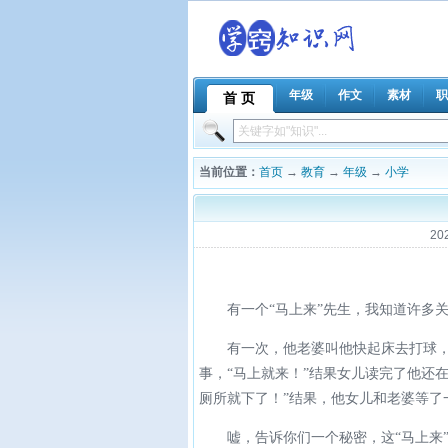
年级
作文
素材
职
首 页
当前位置：
首页
→
教育
→
年级
→
小学
20
有一个“马上来”先生，我知道许多关
有一次，他老婆叫他快起床去打球，“
事，“马上就来！”结果女儿读完了他还
厕所就下了！”结果，他女儿和老婆等了
嘘，告诉你们一个秘密，这“马上来”