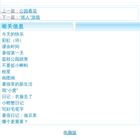
·上一篇：
公园看花
·下一篇：
“抓人”游戏
相关信息
今天的快乐
彩虹（诗）
课余时间
暑假第一天
荔枝公园踏青
不要捉小蝌蚪
校星
画图画
暑假里的新生活
我“小窝”
日记：衣服丢了
小螃蟹日记
写好毛笔字
暑假日记：做豆浆
哪个更重要？
电脑版