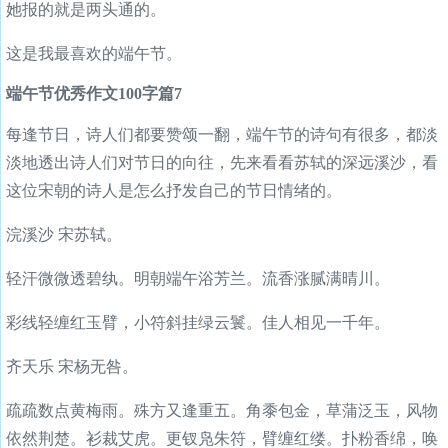
她报的就是两头通的。
这是我最喜欢的端午节。
端午节优秀作文100字篇7
每逢节日，诗人们都要赞颂一翻，端午节的诗句有很多，都淡
淡地透出诗人们对节日的向往，先来看看苏轼的深远溪沙，看
这位宋朝的诗人是怎么抒发自己的节日情绪的。
浣溪沙 宋苏轼。
轻汗微微透碧纨。明朝端午浴芳兰。流香涨腻满晴川。
彩线轻缠红玉臂，小符斜挂绿云鬟。佳人相见一千年。
齐天乐 宋杨无咎。
疏疏数点黄梅雨。殊方又逢重五。角黍包金，草蒲泛玉，风物
依然荆楚。衫裁艾虎。更钗凫朱符，臂缠红缕。扑粉香绵，唤