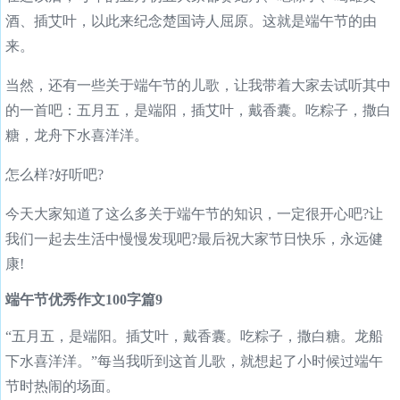
酒、插艾叶，以此来纪念楚国诗人屈原。这就是端午节的由
来。
当然，还有一些关于端午节的儿歌，让我带着大家去试听其中
的一首吧：五月五，是端阳，插艾叶，戴香囊。吃粽子，撒白
糖，龙舟下水喜洋洋。
怎么样?好听吧?
今天大家知道了这么多关于端午节的知识，一定很开心吧?让
我们一起去生活中慢慢发现吧?最后祝大家节日快乐，永远健
康!
端午节优秀作文100字篇9
“五月五，是端阳。插艾叶，戴香囊。吃粽子，撒白糖。龙船
下水喜洋洋。”每当我听到这首儿歌，就想起了小时候过端午
节时热闹的场面。