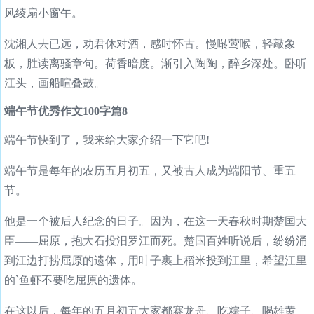
风绫扇小窗午。
沈湘人去已远，劝君休对酒，感时怀古。慢啭莺喉，轻敲象
板，胜读离骚章句。荷香暗度。渐引入陶陶，醉乡深处。卧听
江头，画船喧叠鼓。
端午节优秀作文100字篇8
端午节快到了，我来给大家介绍一下它吧!
端午节是每年的农历五月初五，又被古人成为端阳节、重五
节。
他是一个被后人纪念的日子。因为，在这一天春秋时期楚国大
臣——屈原，抱大石投汨罗江而死。楚国百姓听说后，纷纷涌
到江边打捞屈原的遗体，用叶子裹上稻米投到江里，希望江里
的`鱼虾不要吃屈原的遗体。
在这以后，每年的五月初五大家都赛龙舟、吃粽子、喝雄黄