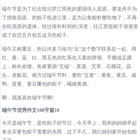
端午节是为了纪念投汩罗江而死的爱国诗人屈原。赛龙舟不为
了捞救屈原。把粽子投进江里，是为让鱼蛟虾蟹吃饱了，不再
去吃屈原的遗体。经过很长时间的.演变，往江里投粽子渐渐变
成了农历五月初五这天吃粽子。
端午又称重五，所以许多习俗与“五”这个数字联系在一起。用
红、黄、蓝、白、黑五色丝红系在儿童的脖颈、手腕或足踝
上，称长命缕。各家要插“五端”：菖蒲、艾草、石榴花、蒜
头、龙船花。南方过端午节时，要吃“五黄”：黄鱼、黄瓜、咸
鸭、蛋黄、黄豆瓣包的粽子，喝雄黄酒。
啊，我真喜欢端午节啊!
端午节优秀作文100字篇10
今天是端午节，是吃粽子的节日，今天早上，我和妈妈很早起
来去买要包粽子需要的东西，过了不久，我们就到家开始包粽