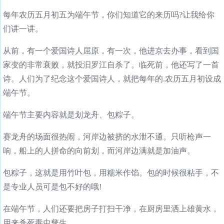
每年农历五月初五为端午节，你们知道它的来历吗?让我给你
们讲一讲。
从前，有一个爱国诗人屈原，有一次，他进京去办事，看到国
家变的非常衰败，就投汩罗江自杀了。临死前，他还写了一首
诗。人们为了纪念这个爱国诗人，就把每年的.农历五月初设成
端午节。
端午节主要内容就是划龙舟、包粽子。
赛龙舟的场面很热闹，河岸边被挤的水泄不通。只听枪声一
响，船上的人拼命的向前划，而河岸边满就是加油声。
包粽子，这就是用竹叶包，用糯米作馅。包的时候很粘手，不
是专业人员可是包不好的哦!
在端午节，人们还要把房子打扫干净，在厨房里洒上雄黄水，
用来杀死毒虫孳生。