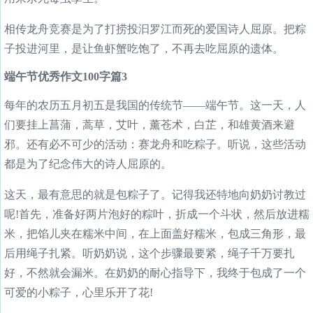
相传龙舟竞赛是为了打捞投汩罗江而死的爱国诗人屈原。把粽
子投进河里，是让鱼虾蟹吃饱了，不再去吃屈原的遗体。
端午节优秀作文100字篇3
每年的农历五月初五是我国的传统节——端午节。这一天，人
们要挂上菖蒲，蒿草，艾叶，薰苍术，白芷，和雄黄酒来避
邪。还有必不可少的活动：赛龙舟和吃粽子。听说，这些活动
都是为了纪念伟大的诗人屈原的。
这天，最有意思的就是包粽子了。记得我还特地向奶奶讨教过
呢!首先，准备好两片泡好的粽叶，折成一个斗状，然后放进糯
米，把馅儿夹在糯米中间，在上面盖好糯米，包成三角形，最
后用绳子扎紧。听奶奶说，这个步骤最要紧，绳子千万要扎
好，不然就会漏米。在奶奶的耐心指导下，我终于包成了一个
可爱的小粽子，心里乐开了花!