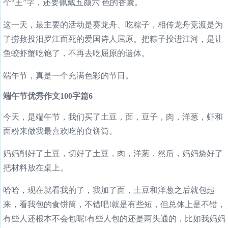
个“王”字，还要佩戴五颜六 色的香囊。
这一天，最主要的活动是赛龙舟、吃粽子，相传龙舟竞渡是为
了捞救投汨罗江而死的爱国诗人屈原。把粽子投进江河，是让
鱼蛟虾蟹吃饱了，不再去吃屈原的遗体。
端午节，真是一个充满色彩的节日。
端午节优秀作文100字篇6
今天，是端午节，我们买了土豆，面，豆子，肉，洋葱，虾和
面粉来做我最喜欢吃的食饼筒。
妈妈削好了土豆，切好了土豆，肉，洋葱，然后，妈妈烧好了
把材料放在桌上。
哈哈，现在就看我的了，我加了面，土豆和洋葱之后就包起
来，看我包的食饼筒，不错吧!就是有些短，但总体上是不错，
有些人还根本不会包呢!有些人包的还是两头通的，比如我妈妈