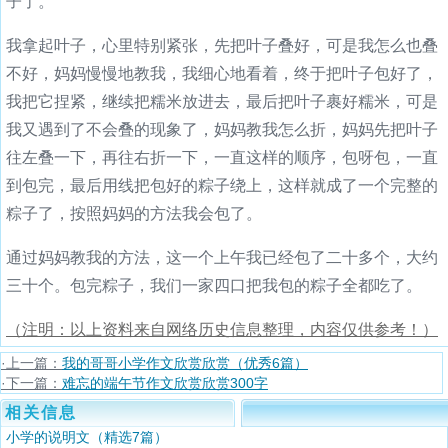
子了。
我拿起叶子，心里特别紧张，先把叶子叠好，可是我怎么也叠
不好，妈妈慢慢地教我，我细心地看着，终于把叶子包好了，
我把它捏紧，继续把糯米放进去，最后把叶子裹好糯米，可是
我又遇到了不会叠的现象了，妈妈教我怎么折，妈妈先把叶子
往左叠一下，再往右折一下，一直这样的顺序，包呀包，一直
到包完，最后用线把包好的粽子绕上，这样就成了一个完整的
粽子了，按照妈妈的方法我会包了。
通过妈妈教我的方法，这一个上午我已经包了二十多个，大约
三十个。包完粽子，我们一家四口把我包的粽子全都吃了。
（注明：以上资料来自网络历史信息整理，内容仅供参考！）
·上一篇：
我的哥哥小学作文欣赏欣赏（优秀6篇）
·下一篇：
难忘的端午节作文欣赏欣赏300字
相关信息
小学的说明文（精选7篇）