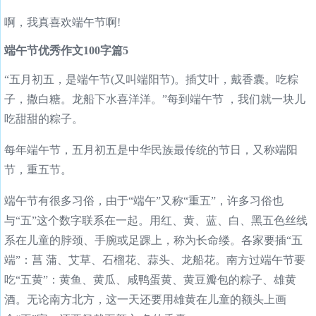
啊，我真喜欢端午节啊!
端午节优秀作文100字篇5
“五月初五，是端午节(又叫端阳节)。插艾叶，戴香囊。吃粽
子，撒白糖。龙船下水喜洋洋。”每到端午节 ，我们就一块儿
吃甜甜的粽子。
每年端午节，五月初五是中华民族最传统的节日，又称端阳
节，重五节。
端午节有很多习俗，由于“端午”又称“重五”，许多习俗也
与“五”这个数字联系在一起。用红、黄、蓝、白、黑五色丝线
系在儿童的脖颈、手腕或足踝上，称为长命缕。各家要插“五
端”：菖 蒲、艾草、石榴花、蒜头、龙船花。南方过端午节要
吃“五黄”：黄鱼、黄瓜、咸鸭蛋黄、黄豆瓣包的粽子、雄黄
酒。无论南方北方，这一天还要用雄黄在儿童的额头上画