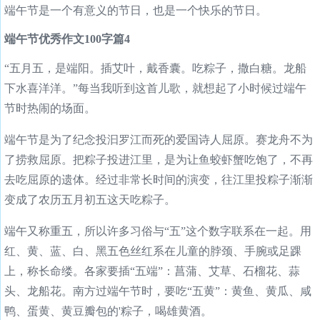
端午节是一个有意义的节日，也是一个快乐的节日。
端午节优秀作文100字篇4
“五月五，是端阳。插艾叶，戴香囊。吃粽子，撒白糖。龙船
下水喜洋洋。”每当我听到这首儿歌，就想起了小时候过端午
节时热闹的场面。
端午节是为了纪念投汩罗江而死的爱国诗人屈原。赛龙舟不为
了捞救屈原。把粽子投进江里，是为让鱼蛟虾蟹吃饱了，不再
去吃屈原的遗体。经过非常长时间的演变，往江里投粽子渐渐
变成了农历五月初五这天吃粽子。
端午又称重五，所以许多习俗与“五”这个数字联系在一起。用
红、黄、蓝、白、黑五色丝红系在儿童的脖颈、手腕或足踝
上，称长命缕。各家要插“五端”：菖蒲、艾草、石榴花、蒜
头、龙船花。南方过端午节时，要吃“五黄”：黄鱼、黄瓜、咸
鸭、蛋黄、黄豆瓣包的'粽子，喝雄黄酒。