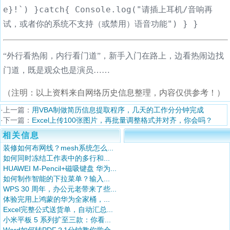
e}!`) }catch{ Console.log("请插上耳机/音响再
试，或者你的系统不支持（或禁用）语音功能") } }
“外行看热闹，内行看门道”，新手入门在路上，边看热闹边找
门道，既是观众也是演员……
（注明：以上资料来自网络历史信息整理，内容仅供参考！）
·上一篇：
用VBA制做简历信息提取程序，几天的工作分分钟完成
·下一篇：
Excel上传100张图片，再批量调整格式并对齐，你会吗？
相关信息
装修如何布网线？mesh系统怎么...
如何同时冻结工作表中的多行和...
HUAWEI M-Pencil+磁吸键盘 华为...
如何制作智能的下拉菜单？输入...
WPS 30 周年，办公元老带来了些...
体验完用上鸿蒙的华为全家桶，...
Excel完整公式送货单，自动汇总...
小米平板 5 系列扩至三款：你看...
Word如何转PDF？1分钟教你学会...