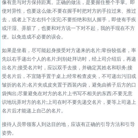
像有意与对方保持距离。正确的做法，是要握住整个手掌。即
使对异性，也要这么做;不要在握手时把对方的手拉过来、推过
去，或者上下左右抖个没完;不要拒绝和别人握手，即使有手疾
或汗湿、弄脏了，也要和对方说一下对不起，我的手现在不方
便。以免造成不必要的误会。
如果是坐着，尽可能起身接受对方递来的名片;辈份较低者，率
先以右手递出个人的名片;到别处拜访时，经上司介绍后，再递
出名片;接受名片时，应以双手去接，并确定其姓名和职务;接
受名片后，不宜随手置于桌上;经常检查皮夹，不可递出污旧或
皱折的名片;名片夹或皮夹置于西装内袋，避免由裤子后方的口
袋掏出;尽量避免在对方的名片上书写不相关的东西;不要无意
识地玩弄对方的名片;上司在时不要先递交名片，要等上司递上
名片后才能递上自己的名片。
接待人员带领客人到达目的地，应该有正确的引导方法和引导
姿势。