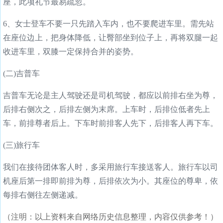
座，此项礼节最易疏忽。
6、女士登车不要一只先踏入车内，也不要爬进车里。需先站
在座位边上，把身体降低，让臀部坐到位子上，再将双腿一起
收进车里，双膝一定保持合并的姿势。
(二)吉普车
吉普车无论是主人驾驶还是司机驾驶，都应以前排右坐为尊，
后排右侧次之，后排左侧为末席。上车时，后排位低者先上
车，前排尊者后上。下车时前排客人先下，后排客人再下车。
(三)旅行车
我们在接待团体客人时，多采用旅行车接送客人。旅行车以司
机座后第一排即前排为尊，后排依次为小。其座位的尊卑，依
每排右侧往左侧递减。
（注明：以上资料来自网络历史信息整理，内容仅供参考！）