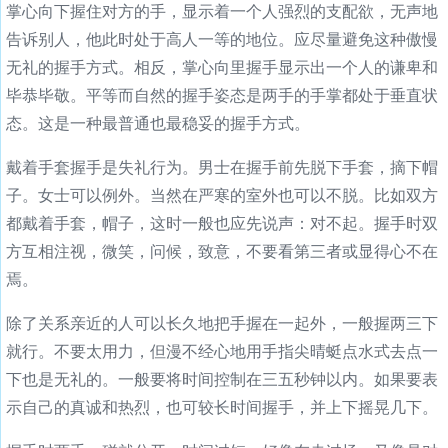
掌心向下握住对方的手，显示着一个人强烈的支配欲，无声地
告诉别人，他此时处于高人一等的地位。应尽量避免这种傲慢
无礼的握手方式。相反，掌心向里握手显示出一个人的谦卑和
毕恭毕敬。平等而自然的握手姿态是两手的手掌都处于垂直状
态。这是一种最普通也最稳妥的握手方式。
戴着手套握手是失礼行为。男士在握手前先脱下手套，摘下帽
子。女士可以例外。当然在严寒的室外也可以不脱。比如双方
都戴着手套，帽子，这时一般也应先说声：对不起。握手时双
方互相注视，微笑，问候，致意，不要看第三者或显得心不在
焉。
除了关系亲近的人可以长久地把手握在一起外，一般握两三下
就行。不要太用力，但漫不经心地用手指尖晴蜓点水式去点一
下也是无礼的。一般要将时间控制在三五秒钟以内。如果要表
示自己的真诚和热烈，也可较长时间握手，并上下摇晃几下。