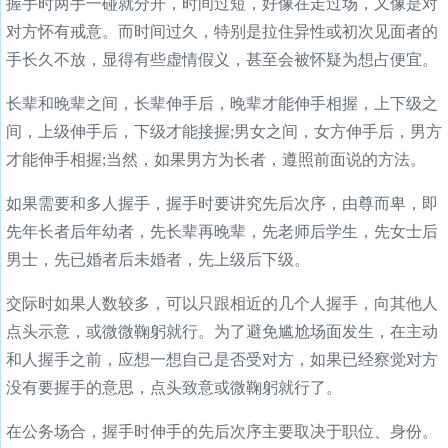
握手时两手一碰就分开，时间过短，好像在走过场，又像是对
对方怀有戒意。而时间过久，特别是拉住异性或初次见面者的
手长久不放，显得有些虚情假义，甚至会被怀疑为想占便宜。
长辈和晚辈之间，长辈伸手后，晚辈才能伸手相握，上下级之
间，上级伸手后，下级才能接握;男女之间，女方伸手后，男方
才能伸手相握;当然，如果男方为长者，遵照前面说的方法。
如果需要和多人握手，握手时要讲究先后次序，由尊而卑，即
先年长者后年幼者，先长辈再晚辈，先老师后学生，先女士后
男士，先已婚者后未婚者，先上级后下级。
交际时如果人数较多，可以只跟相近的几个人握手，向其他人
点头示意，或微微鞠躬就行。为了避免尴尬场面发生，在主动
和人握手之前，应想一想自己是否受对方，如果已经察觉对方
没有要握手的意思，点头致意或微鞠躬就行了。
在公务场合，握手时伸手的先后次序主要取决于职位、身份。