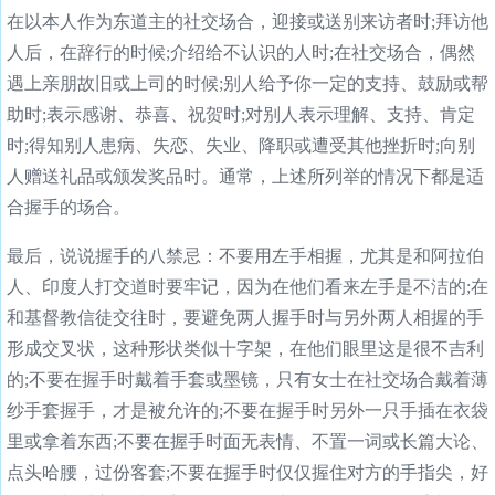
在以本人作为东道主的社交场合，迎接或送别来访者时;拜访他
人后，在辞行的时候;介绍给不认识的人时;在社交场合，偶然
遇上亲朋故旧或上司的时候;别人给予你一定的支持、鼓励或帮
助时;表示感谢、恭喜、祝贺时;对别人表示理解、支持、肯定
时;得知别人患病、失恋、失业、降职或遭受其他挫折时;向别
人赠送礼品或颁发奖品时。通常，上述所列举的情况下都是适
合握手的场合。
最后，说说握手的八禁忌：不要用左手相握，尤其是和阿拉伯
人、印度人打交道时要牢记，因为在他们看来左手是不洁的;在
和基督教信徒交往时，要避免两人握手时与另外两人相握的手
形成交叉状，这种形状类似十字架，在他们眼里这是很不吉利
的;不要在握手时戴着手套或墨镜，只有女士在社交场合戴着薄
纱手套握手，才是被允许的;不要在握手时另外一只手插在衣袋
里或拿着东西;不要在握手时面无表情、不置一词或长篇大论、
点头哈腰，过份客套;不要在握手时仅仅握住对方的手指尖，好