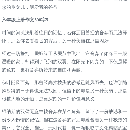
您的乖女儿，我爱我的爸爸。
六年级上册作文500字5
时间的河流洗刷着往日的记忆，若你还因曾经的舍弃而无法释
怀，那么你去看看它的背后，另一种美丽在那里闪烁。
经过一场挣扎，蚕蛾终于从蚕茧中飞出，它舍弃了如春日一般
温暖的家，却得到了飞翔的双翼。在阳光下闪亮的，不仅是翼
的色彩，更有舍弃所带来的自由和美丽。
秋叶随风而落，那曾经高挂枝头的骄傲已随风而去。也许那随
风起舞的日子再也无法找回，但留下的却是另一种美丽，那是
根植大地的永恒，是更深刻的一种价值与意义。
维纳斯的双臂无意中被舍弃在某个角落，留下了一份缺憾和一
份令人惋惜的记忆。但在这舍弃的背后却蕴含着另一种极致的
美丽，它深邃、幽远，无可代替，像一颗吸取了文化精髓的宝