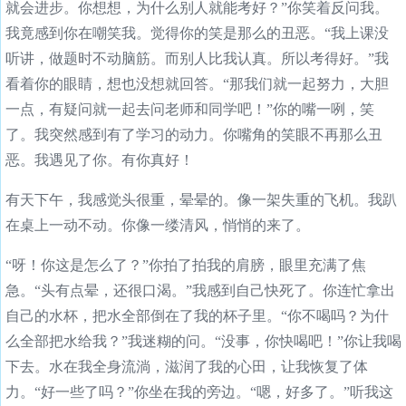
就会进步。你想想，为什么别人就能考好？”你笑着反问我。
我竟感到你在嘲笑我。觉得你的笑是那么的丑恶。“我上课没
听讲，做题时不动脑筋。而别人比我认真。所以考得好。”我
看着你的眼睛，想也没想就回答。“那我们就一起努力，大胆
一点，有疑问就一起去问老师和同学吧！”你的嘴一咧，笑
了。我突然感到有了学习的动力。你嘴角的笑眼不再那么丑
恶。我遇见了你。有你真好！
有天下午，我感觉头很重，晕晕的。像一架失重的飞机。我趴
在桌上一动不动。你像一缕清风，悄悄的来了。
“呀！你这是怎么了？”你拍了拍我的肩膀，眼里充满了焦
急。“头有点晕，还很口渴。”我感到自己快死了。你连忙拿出
自己的水杯，把水全部倒在了我的杯子里。“你不喝吗？为什
么全部把水给我？”我迷糊的问。“没事，你快喝吧！”你让我喝
下去。水在我全身流淌，滋润了我的心田，让我恢复了体
力。“好一些了吗？”你坐在我的旁边。“嗯，好多了。”听我这