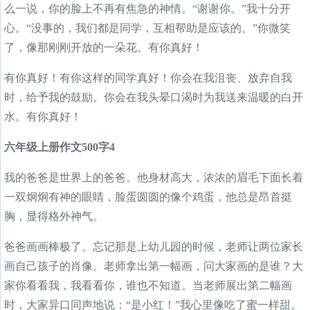
么一说，你的脸上不再有焦急的神情。“谢谢你。”我十分开
心。“没事的，我们都是同学，互相帮助是应该的。”你微笑
了，像那刚刚开放的一朵花。有你真好！
有你真好！有你这样的同学真好！你会在我沮丧、放弃自我
时，给予我的鼓励。你会在我头晕口渴时为我送来温暖的白开
水。有你真好！
六年级上册作文500字4
我的爸爸是世界上的爸爸。他身材高大，浓浓的眉毛下面长着
一双炯炯有神的眼睛，脸蛋圆圆的像个鸡蛋，他总是昂首挺
胸，显得格外神气。
爸爸画画棒极了。忘记那是上幼儿园的时候，老师让两位家长
画自己孩子的肖像。老师拿出第一幅画，问大家画的是谁？大
家你看看我，我看看你，谁也不知道。当老师展出第二幅画
时，大家异口同声地说：“是小红！”我心里像吃了蜜一样甜。