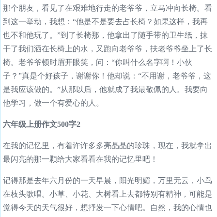
那个朋友，看见了在艰难地行走的老爷爷，立马冲向长椅。看
到这一举动，我想：“他是不是要去占长椅？如果这样，我再
也不和他玩了。”到了长椅那，他拿出了随手带的卫生纸，抹
干了我们洒在长椅上的水，又跑向老爷爷，扶老爷爷坐上了长
椅。老爷爷顿时眉开眼笑，问：“你叫什么名字啊！小伙
子？”真是个好孩子，谢谢你！他却说：“不用谢，老爷爷，这
是我应该做的。”从那以后，他就成了我最敬佩的人。我要向
他学习，做一个有爱心的人。
六年级上册作文500字2
在我的记忆里，有着许许多多亮晶晶的珍珠，现在，我就拿出
最闪亮的那一颗给大家看看在我的记忆里吧！
记得那是去年六月份的一天早晨，阳光明媚，万里无云，小鸟
在枝头歌唱。小草、小花、大树看上去都特别有精神，可能是
觉得今天的天气很好，想抒发一下心情吧。自然，我的心情也