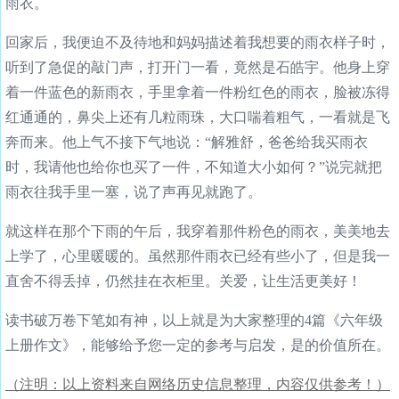
雨衣。
回家后，我便迫不及待地和妈妈描述着我想要的雨衣样子时，
听到了急促的敲门声，打开门一看，竟然是石皓宇。他身上穿
着一件蓝色的新雨衣，手里拿着一件粉红色的雨衣，脸被冻得
红通通的，鼻尖上还有几粒雨珠，大口喘着粗气，一看就是飞
奔而来。他上气不接下气地说：“解雅舒，爸爸给我买雨衣
时，我请他也给你也买了一件，不知道大小如何？”说完就把
雨衣往我手里一塞，说了声再见就跑了。
就这样在那个下雨的午后，我穿着那件粉色的雨衣，美美地去
上学了，心里暖暖的。虽然那件雨衣已经有些小了，但是我一
直舍不得丢掉，仍然挂在衣柜里。关爱，让生活更美好！
读书破万卷下笔如有神，以上就是为大家整理的4篇《六年级
上册作文》，能够给予您一定的参考与启发，是的价值所在。
（注明：以上资料来自网络历史信息整理，内容仅供参考！）