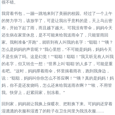
很不错。
我背着书包，一蹦一跳地来到了美丽的校园。经过了一个上午
的努力学习，该放学了，可是让我出乎意料的是，天上乌云密
布，开始下起了雨，而且越下越大。可我没有带伞，妈妈今天
还生病在家里休息，是不可能来给我送雨伞了，只能冒雨回
家。我刚准备“开跑”，就听到有人叫我的名字：“聪聪！”“咦？
怎么是妈妈的声音呢？”我心里想，“不可能是妈妈，妈妈今天
不是生病了吗。这是幻觉！”“聪聪！聪聪！”我又听见有人叫我
的名字，但又转念一想：“世界上叫‘聪聪’的人多了，可能是重
名吧。”这时，妈妈撑着雨伞，怀里揣着雨衣，跑到我身边，
说：“聪聪，妈妈叫你你怎么不答应啊！”“咦？真的是妈妈！妈
妈，你不是还发烧吗，怎么还来给我送雨衣啊？”“唉，不用管
我。快穿上，赶紧回家，别冻着。”
回到家，妈妈就让我换上保暖衣、把鞋换下来。可妈妈还穿着
湿漉漉的衣服和湿透了的鞋子在卫生间里为我洗衣服……