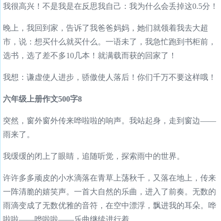
我很高兴！不是我是在反思我自己：我为什么会丢掉这0.5分！
晚上，我回到家，告诉了我爸爸妈妈，她们就领着我去大超
市，说：想买什么就买什么。一语未了，我急忙跑到书柜前，
选书，选了差不多10几本！就满载而获的回家了！
我想：谦虚使人进步，骄傲使人落后！你们千万不要这样哦！
六年级上册作文500字8
突然，窗外窗外传来哗啦啦的响声。我站起身，走到窗边——
雨来了。
我缓缓的闭上了眼睛，追随听觉，探索雨中的世界。
许许多多顽皮的小水滴落在青草上荡秋千，又落在地上，传来
一阵清脆的嬉笑声。一首大自然的乐曲，进入了前奏。无数的
雨滴变成了无数优雅的音符，在空中漂浮，飘进我的耳朵。哗
啦啦——哗啦啦——乐曲继续进行着。