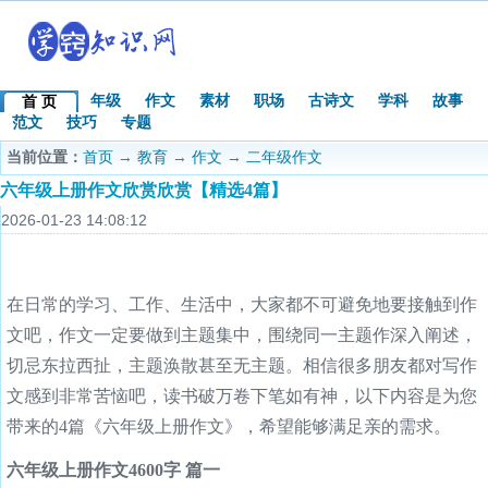
年级
作文
素材
职场
古诗文
学科
故事
首 页
范文
技巧
专题
当前位置：
首页
→
教育
→
作文
→
二年级作文
六年级上册作文欣赏欣赏【精选4篇】
2026-01-23 14:08:12
在日常的学习、工作、生活中，大家都不可避免地要接触到作
文吧，作文一定要做到主题集中，围绕同一主题作深入阐述，
切忌东拉西扯，主题涣散甚至无主题。相信很多朋友都对写作
文感到非常苦恼吧，读书破万卷下笔如有神，以下内容是为您
带来的4篇《六年级上册作文》，希望能够满足亲的需求。
六年级上册作文4600字 篇一