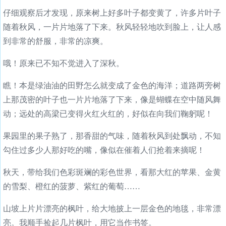
仔细观察后才发现，原来树上好多叶子都变黄了，许多片叶子
随着秋风，一片片地落了下来。秋风轻轻地吹到脸上，让人感
到非常的舒服，非常的凉爽。
哦！原来已不知不觉进入了深秋。
瞧！本是绿油油的田野怎么就变成了金色的海洋；道路两旁树
上那茂密的叶子也一片片地落了下来，像是蝴蝶在空中随风舞
动；远处的高梁已变得火红火红的，好似在向我们鞠躬呢！
果园里的果子熟了，那香甜的气味，随着秋风到处飘动，不知
勾住过多少人那好吃的嘴，像似在催着人们抢着来摘呢！
秋天，带给我们色彩斑斓的彩色世界，看那大红的苹果、金黄
的雪梨、橙红的菠萝、紫红的葡萄……
山坡上片片漂亮的枫叶，给大地披上一层金色的地毯，非常漂
亮。我顺手捡起几片枫叶，用它当作书签。