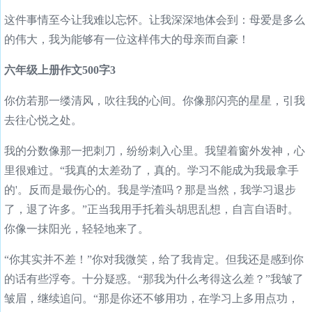
这件事情至今让我难以忘怀。让我深深地体会到：母爱是多么
的伟大，我为能够有一位这样伟大的母亲而自豪！
六年级上册作文500字3
你仿若那一缕清风，吹往我的心间。你像那闪亮的星星，引我
去往心悦之处。
我的分数像那一把刺刀，纷纷刺入心里。我望着窗外发神，心
里很难过。“我真的太差劲了，真的。学习不能成为我最拿手
的'。反而是最伤心的。我是学渣吗？那是当然，我学习退步
了，退了许多。”正当我用手托着头胡思乱想，自言自语时。
你像一抹阳光，轻轻地来了。
“你其实并不差！”你对我微笑，给了我肯定。但我还是感到你
的话有些浮夸。十分疑惑。“那我为什么考得这么差？”我皱了
皱眉，继续追问。“那是你还不够用功，在学习上多用点功，