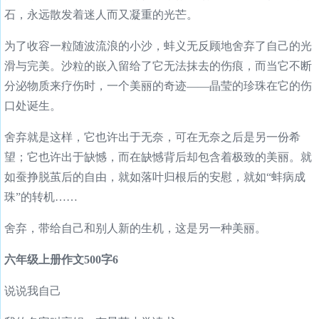
石，永远散发着迷人而又凝重的光芒。
为了收容一粒随波流浪的小沙，蚌义无反顾地舍弃了自己的光
滑与完美。沙粒的嵌入留给了它无法抹去的伤痕，而当它不断
分泌物质来疗伤时，一个美丽的奇迹——晶莹的珍珠在它的伤
口处诞生。
舍弃就是这样，它也许出于无奈，可在无奈之后是另一份希
望；它也许出于缺憾，而在缺憾背后却包含着极致的美丽。就
如蚕挣脱茧后的自由，就如落叶归根后的安慰，就如“蚌病成
珠”的转机……
舍弃，带给自己和别人新的生机，这是另一种美丽。
六年级上册作文500字6
说说我自己