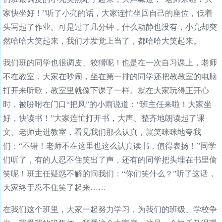
家快坐好！”听了小亮的话，大家连忙坐回自己的座位，低着
头写起了作业。可是过了几分钟，什么动静也没有，小亮却突
然哈哈大笑起来，我们才发觉上当了，都哈哈大笑起来。
我们班的同学也很调皮、狡猾呢！也是在一次自习课上，老师
不在教室，大家在吵闹，坐在第一排的同学还把教教室的电脑
打开来听歌，教室里就像下课了一样。就在大家玩得正开心
时，被吩咐在门口“把风”的小雨说道：“班主任来啦！大家坐
好，快读书！”大家连忙打开书，大声、整齐地朗读起了课
文。老师走进教室，看见我们那么认真，就笑咪咪地夸我
们：“不错！老师不在这里也这么认真读书，值得表扬！”同学
们听了，有的人忍不住笑出了声，还有的同学把头埋在书里偷
笑呢！班主任疑惑不解的问我们：“你们笑什么？”听了这话，
大家终于忍不住笑了起来……
在我们这个班里，大家一起努力学习，为我们的班级、学校争