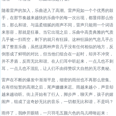
随着雷声的加入，乐曲进入了高潮。雷声宛如一个个优秀的鼓
手，在那节奏越来越快的乐曲中的每一次出现，都显得那么恰
当，那么和谐。与温柔细腻的雨声不同，雷声只能用一个词语
来形容，那就是狂暴。当它出现之后，乐曲中高贵典雅的气质
几乎被一扫而空，剩下的就只有狂躁。这种狂躁的气息几乎占
满了整首乐曲，虽然这两种声音几乎没有任何相似的地方，反
倒形成了鲜明的对比，但当他们组合在一起时，却并不冲突，
并不矛盾，反而无比和谐。在人们耳中听起来，一点儿也不刺
耳，一点儿也不混乱，让人们不由得赞叹大自然的无尽奥秘。
雷声在不断的爆发中渐渐平息，细密的雨丝也不再那么密集。
在有些短暂的高潮之后，尾声姗姗来迟。雨越来越小，声音却
越来越动听。街上开始有了行人，脚步声，聊天声，孩子的嬉
闹声，组成了这奇妙无比的音乐，一切都无比和谐，不是吗？
雨停了，我睁开眼睛，一只羽毛五颜六色的鸟儿啼啭起来：