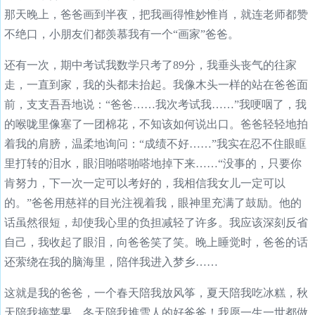
那天晚上，爸爸画到半夜，把我画得惟妙惟肖，就连老师都赞
不绝口，小朋友们都羡慕我有一个“画家”爸爸。
还有一次，期中考试我数学只考了89分，我垂头丧气的往家
走，一直到家，我的头都未抬起。我像木头一样的站在爸爸面
前，支支吾吾地说：“爸爸……我次考试我……”我哽咽了，我
的喉咙里像塞了一团棉花，不知该如何说出口。爸爸轻轻地拍
着我的肩膀，温柔地询问：“成绩不好……”我实在忍不住眼眶
里打转的泪水，眼泪啪嗒啪嗒地掉下来……“没事的，只要你
肯努力，下一次一定可以考好的，我相信我女儿一定可以
的。”爸爸用慈祥的目光注视着我，眼神里充满了鼓励。他的
话虽然很短，却使我心里的负担减轻了许多。我应该深刻反省
自己，我收起了眼泪，向爸爸笑了笑。晚上睡觉时，爸爸的话
还萦绕在我的脑海里，陪伴我进入梦乡……
这就是我的爸爸，一个春天陪我放风筝，夏天陪我吃冰糕，秋
天陪我摘苹果，冬天陪我堆雪人的好爸爸！我愿一生一世都做