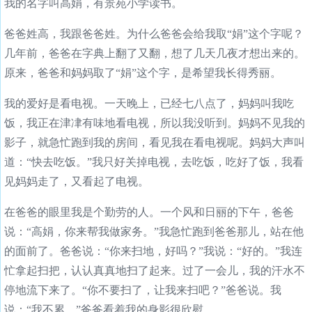
我的名字叫高娟，有景苑小学读书。
爸爸姓高，我跟爸爸姓。为什么爸爸会给我取“娟”这个字呢？
几年前，爸爸在字典上翻了又翻，想了几天几夜才想出来的。
原来，爸爸和妈妈取了“娟”这个字，是希望我长得秀丽。
我的爱好是看电视。一天晚上，已经七八点了，妈妈叫我吃
饭，我正在津冿有味地看电视，所以我没听到。妈妈不见我的
影子，就急忙跑到我的房间，看见我在看电视呢。妈妈大声叫
道：“快去吃饭。”我只好关掉电视，去吃饭，吃好了饭，我看
见妈妈走了，又看起了电视。
在爸爸的眼里我是个勤劳的人。一个风和日丽的下午，爸爸
说：“高娟，你来帮我做家务。”我急忙跑到爸爸那儿，站在他
的面前了。爸爸说：“你来扫地，好吗？”我说：“好的。”我连
忙拿起扫把，认认真真地扫了起来。过了一会儿，我的汗水不
停地流下来了。“你不要扫了，让我来扫吧？”爸爸说。我
说：“我不累。”爸爸看着我的身影很欣慰。