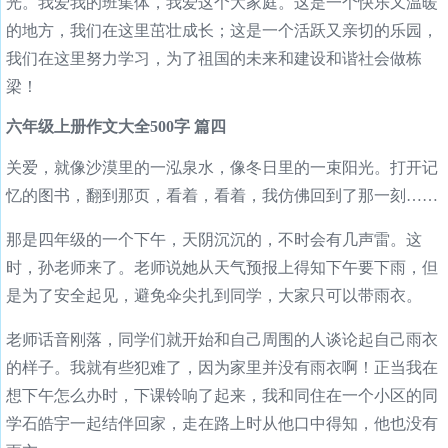
光。我爱我的班集体，我爱这个大家庭。这是一个快乐又温暖
的地方，我们在这里茁壮成长；这是一个活跃又亲切的乐园，
我们在这里努力学习，为了祖国的未来和建设和谐社会做栋
梁！
六年级上册作文大全500字 篇四
关爱，就像沙漠里的一泓泉水，像冬日里的一束阳光。打开记
忆的图书，翻到那页，看着，看着，我仿佛回到了那一刻……
那是四年级的一个下午，天阴沉沉的，不时会有几声雷。这
时，孙老师来了。老师说她从天气预报上得知下午要下雨，但
是为了安全起见，避免伞尖扎到同学，大家只可以带雨衣。
老师话音刚落，同学们就开始和自己周围的人谈论起自己雨衣
的样子。我就有些犯难了，因为家里并没有雨衣啊！正当我在
想下午怎么办时，下课铃响了起来，我和同住在一个小区的同
学石皓宇一起结伴回家，走在路上时从他口中得知，他也没有