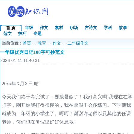
年级
作文
素材
职场
古诗文
学科
故事
首 页
范文
技巧
专题
当前位置：
首页
→
教育
→
作文
→
二年级作文
一年级优秀日记100字可抄范文
2026-01-11 11:40:31
20xx年X月X日 晴
今天我们终于考完试了，要放暑假了！我好高兴啊!我现在在学
打字，刚开始我打得很慢的，我在暑假里会多练习。下学期我
就成为二年级的小学生了。呵呵！谢谢许老师以及其他的任课
老师，你们也在暑假里好好休息哦！