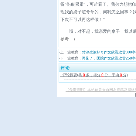
得“伤痕累累”，可难看了。我努力想把
现我的桌子脏兮兮的，问我怎么回事？我
下次不可以再这样做！”
哦，对不起，我亲爱的桌子，我以后
参考！）
·上一篇教育：
对涂改液好奇作文欣赏欣赏300字
·下一篇教育：
再见了，医院作文欣赏欣赏250字
评论
评论摘要(共
0
条，得分
0
分，平均
0
分)
【免责声明】本站信息来自网友投稿及网络