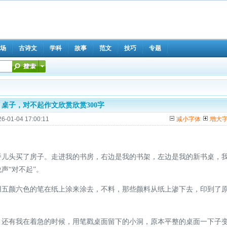
场
古诗文
学科
故事
范文
技巧
专题
桌子，对不起作文欣赏欣赏300字
26-01-04 17:00:11
减小字体
增大
头买了房子。走进我的书房，右边是我的书架，左边是我的新书桌，
声“对不起”。
颜六色的笔在纸上涂来涂去，不料，那些颜料从纸上渗下去，印到了
有我在着急的时候，用笔戳桌面留下的小洞，原本平整的桌面一下子