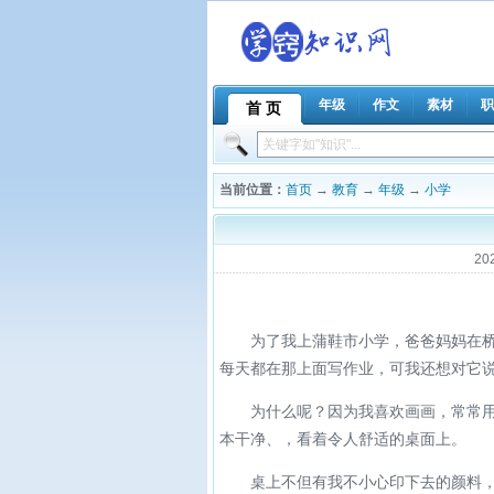
年级
作文
素材
职
首 页
当前位置：
首页
→
教育
→
年级
→
小学
20
为了我上蒲鞋市小学，爸爸妈妈在桥儿
每天都在那上面写作业，可我还想对它说
为什么呢？因为我喜欢画画，常常用五
本干净、，看着令人舒适的桌面上。
桌上不但有我不小心印下去的颜料，还