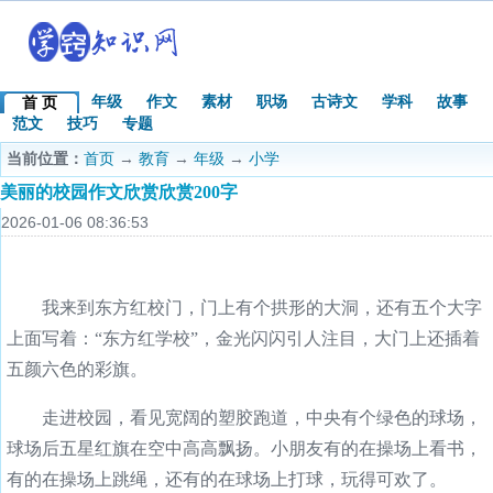
年级
作文
素材
职场
古诗文
学科
故事
首 页
范文
技巧
专题
当前位置：
首页
→
教育
→
年级
→
小学
美丽的校园作文欣赏欣赏200字
2026-01-06 08:36:53
我来到东方红校门，门上有个拱形的大洞，还有五个大字
上面写着：“东方红学校”，金光闪闪引人注目，大门上还插着
五颜六色的彩旗。
走进校园，看见宽阔的塑胶跑道，中央有个绿色的球场，
球场后五星红旗在空中高高飘扬。小朋友有的在操场上看书，
有的在操场上跳绳，还有的在球场上打球，玩得可欢了。